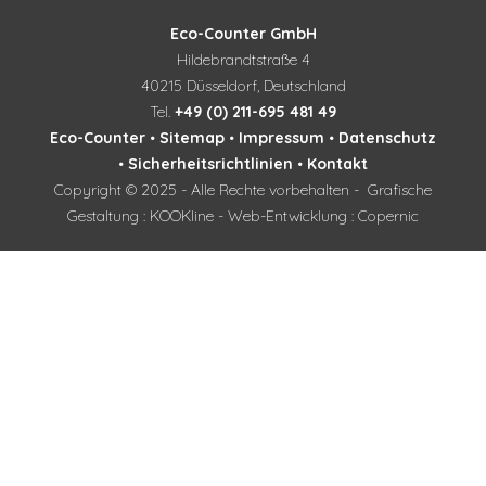
Eco-Counter GmbH
Hildebrandtstraße 4
40215 Düsseldorf, Deutschland
Tel.
+49 (0) 211-695 481 49
Eco-Counter
•
Sitemap
•
Impressum
•
Datenschutz
•
Sicherheitsrichtlinien
•
Kontakt
Copyright © 2025 - Alle Rechte vorbehalten - Grafische
Gestaltung : KOOKline - Web-Entwicklung : Copernic