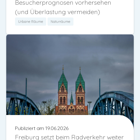
Besucherprognosen vorhersehen
(und Überlastung vermeiden)
Urbane Räume
Naturräume
Publiziert am 19.06.2026
Freiburg setzt beim Radverkehr weiter