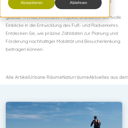
Fallstudien rund um die Zählung von Personen und
Akzeptieren
Ablehnen
Radfahrern weltweit. Unsere Beiträge beleuchten
globale Trends, innovative Projekte und bieten wertvolle
Einblicke in die Entwicklung des Fuß- und Radverkehrs.
Entdecken Sie, wie präzise Zähldaten zur Planung und
Förderung nachhaltiger Mobilität und Besucherlenkung
beitragen können.
Alle Artikel
Urbane Räume
Naturräume
Aktuelles aus de