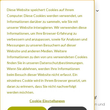
Diese Website speichert Cookies auf Ihrem
DE
Computer. Diese Cookies werden verwendet, um
EN
Informationen darüber zu sammeln, wie Sie mit
ES
unserer Website interagieren. Wir verwenden diese
Informationen, um Ihre Browser-Erfahrung zu
FR
verbessern und anzupassen, sowie für Analysen und
PT
Willkommen
Messungen zu unseren Besuchern auf dieser
ZH
Website und anderen Medien. Weitere
Ressourcen & News
Informationen zu den von uns verwendeten Cookies
finden Sie in unseren Datenschutzbestimmungen.
News
Wenn Sie ablehnen, werden Ihre Informationen
beim Besuch dieser Website nicht erfasst. Ein
einzelnes Cookie wird in Ihrem Browser gesetzt, um
daran zu erinnern, dass Sie nicht nachverfolgt
Aktuelle Nachrichten
werden möchten.
Herzlich willkommen auf dem Eco-Counter Blog!
Cookie-Einstellungen
Hier finden Sie aktuelle Nachrichten, Datenanalysen und