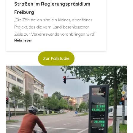
Farbe
Holz
Straßen im Regierungspräsidium
Freiburg
Reichweite
Bis zu 6 Meter
„Die Zählstellen sind ein kleines, aber feines
Projekt, das die vom Land beschlossenen
Ziele zur Verkehrswende voranbringen wird“
Kontaktieren Sie uns, um das Datenblatt zu
Mehr lesen
erhalten
Zur Fallstudie