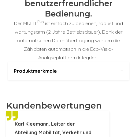
benutzerfreundlicher
Bedienung.
Evo
Der MULTI
ist einfach zu bedienen, robust und
wartungsarm (2 Jahre Betriebsdauer). Dank der
automatischen Datenübertragung werden die
Zähldaten automatisch in die Eco-Visio-
Analyseplattform integriert.
Produktmerkmale
+
Abmessungen
150 x 15 x 13,4 cm
Kundenbewertungen
Betriebstemperatur
-40 °C à +50 °C
Schutzklasse
IP 66
Karl Kleemann, Leiter der
Material
FSC-zertifiziertes Holz
Abteilung Mobilität, Verkehr und