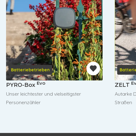
Batteriebetrieben
Batteri
Evo
E
PYRO-Box
ZELT
Unser leichtester und vielseitigster
Autarke 
Personenzähler
Straßen