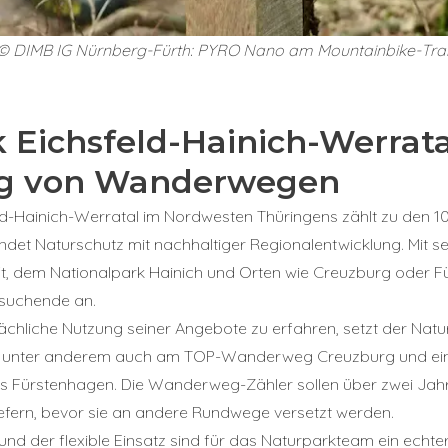
© DIMB IG Nürnberg-Fürth: PYRO Nano am Mountainbike-Trai
 Eichsfeld-Hainich-Werrata
ng von Wanderwegen
ld-Hainich-Werratal im Nordwesten Thüringens zählt zu den 1
det Naturschutz mit nachhaltiger Regionalentwicklung. Mit s
ft, dem Nationalpark Hainich und Orten wie Creuzburg oder F
ssuchende an.
ächliche Nutzung seiner Angebote zu erfahren, setzt der Nat
: unter anderem auch am TOP-Wanderweg Creuzburg und ein
s Fürstenhagen. Die Wanderweg-Zähler sollen über zwei Jah
liefern, bevor sie an andere Rundwege versetzt werden.
nd der flexible Einsatz sind für das Naturparkteam ein echt