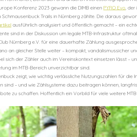
urope Konferenz 2023 gewann die DIMB einen
PYRO Evo
, der
n Schmausenbuck Trails in Nürnberg zählte. Die daraus gew
Annuler
Annuler
Annuler
Retour
Retour
Retour
Enlever de ma liste
Enlever de ma liste
Enlever de ma liste
Voir ma liste
Voir ma liste
Voir ma liste
rtikel
ausführlich analysiert und öffentlich gemacht – ein echt
nte sind in der Diskussion um legale MTB-Infrastruktur oftma
Club Nürnberg e.V. für eine dauerhafte Zählung ausgesproche
o an gleicher Stelle weiter – kompakt, vandalismussicher und s
xibel sich der Zähler auch im Vereinskontext einsetzen lässt –
retung im MTB-Bereich unverzichtbar sind.
buck zeigt, wie wichtig verlässliche Nutzungszahlen für die 
n sind – und wie Zählsysteme dazu beitragen können, langfris
e zu schaffen. Hoffentlich ein Vorbild für viele weitere MTB-I