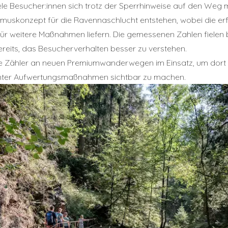
ele Besucher:innen sich trotz der Sperrhinweise auf den Weg
ismuskonzept für die Ravennaschlucht entstehen, wobei die e
 für weitere Maßnahmen liefern. Die gemessenen Zahlen fielen
reits, das Besucherverhalten besser zu verstehen.
tere Zähler an neuen Premiumwanderwegen im Einsatz, um dor
anter Aufwertungsmaßnahmen sichtbar zu machen.