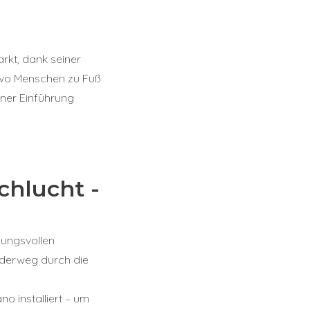
kt, dank seiner
r, wo Menschen zu Fuß
iner Einführung
hlucht -
mungsvollen
nderweg durch die
 installiert – um