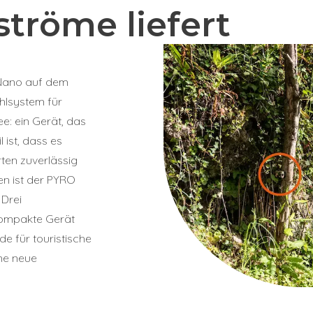
tröme liefert
 Nano auf dem
ählsystem für
e: ein Gerät, das
 ist, dass es
ten zuverlässig
en ist der PYRO
 Drei
kompakte Gerät
e für touristische
ne neue