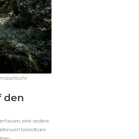
nnaschlucht
f den
 erfassen, eine andere.
tellenwert belastbare
aben.