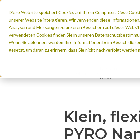
Diese Website speichert Cookies auf Ihrem Computer. Diese Cooki
unserer Website interagieren. Wir verwenden diese Informationen
Analysen und Messungen zu unseren Besuchern auf dieser Website
verwendeten Cookies finden Sie in unseren Datenschutzbestimmu
Urbane Räume
Naturrä
Wenn Sie ablehnen, werden Ihre Informationen beim Besuch dieser 
gesetzt, um daran zu erinnern, dass Sie nicht nachverfolgt werden
Ressourcen &
Willkommen
Referenzen von K
Nachhaltige Mo
Messung der w
News
Weltkarte der Eco
Madal Split 
Flora und Fa
Radverkehrs-Dash
Wettereinflus
Besucherlenku
Vision Zero
Klein, fle
PYRO Nano