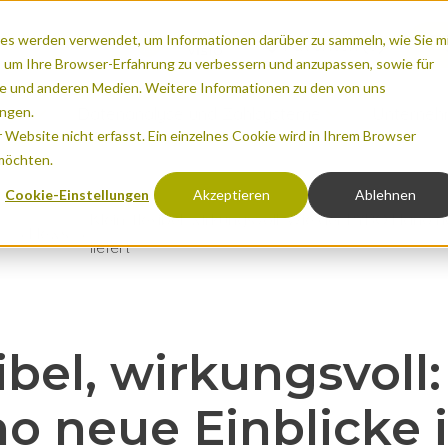
es werden verwendet, um Informationen darüber zu sammeln, wie Sie m
Favoriten
(0)
, um Ihre Browser-Erfahrung zu verbessern und anzupassen, sowie für
 und anderen Medien. Weitere Informationen zu den von uns
ngen.
ume
Datenanalyse und Zählsysteme
Unterne
Website nicht erfasst. Ein einzelnes Cookie wird in Ihrem Browser
 möchten.
Cookie-Einstellungen
Akzeptieren
Ablehnen
Klein, flexibel, wirkungsvoll: Wie der PYRO Nano 
News
unden
bilität
irtschaftlichen Auswirkungen
Urbane Räume
liefert
-DISPLAY
& Raumzuweisung
una schützen
Naturräume
board (Eco-Counter Index)
s
ng in der Natur
Aktuelles aus dem Eco-Cou
FAQ
xibel, wirkungsvoll
 neue Einblicke 