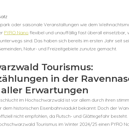
satz
ark oder saisonale Veranstaltungen wie dem Weihnachtsmar
er
PYRO Nano
flexibel und unauffällig fast überall einsetzba
nterwegs sind. Das haben sich bereits im ersten Jahr seit se
Gemeinden, Natur- und Freizeitgebiete zunutze gemacht.
arzwald Tourismus:
ählungen in der Ravennasc
aller Erwartungen
chlucht im Hochschwarzwald ist vor allem durch ihren stim
r dem historischen Eisenbahnviadukt bekannt. Doch der Wa
offiziell nicht empfohlen, da Rutsch- und Glättegefahr besteht.
chschwarzwald Tourismus im Winter 2024/25 einen PYRO Nano