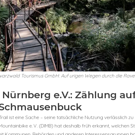
arzwald Tourismus GmbH: Auf urigen Wegen durch die Rave
Nürnberg e.V.: Zählung au
m Schmausenbuck
ail ist eine Sache – seine tatsächliche Nutzung verlässlich zu
 Mountainbike e. V. (DIMB) hat deshalb früh erkannt, welchen S
 mit Kommunen, Behörden und anderen Interessensgruppen h