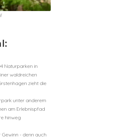
l
l:
04 Naturparken in
einer waldreichen
ürstenhagen zieht die
urpark unter anderem
en am Erlebnispfad
re hinweg
er Gewinn - denn auch