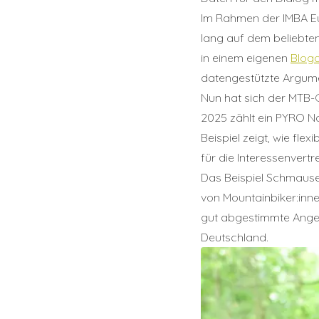
Im Rahmen der IMBA E
lang auf dem beliebte
in einem eigenen
Bloga
datengestützte Argume
Nun hat sich der MTB-
2025 zählt ein PYRO Nan
Beispiel zeigt, wie fle
für die Interessenvert
Das Beispiel Schmausen
von Mountainbiker:inne
gut abgestimmte Angebot
Deutschland.