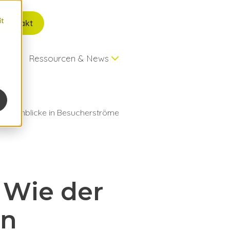
it
Kontakt
hmen
Ressourcen & News
neue Einblicke in Besucherströme
nter-Universum
: Wie der
in