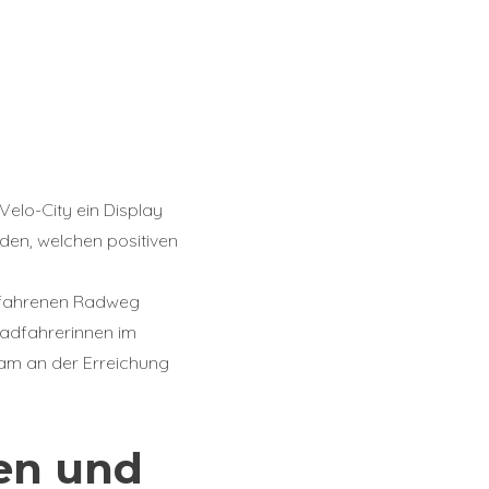
Velo-City ein Display
den, welchen positiven
befahrenen Radweg
 Radfahrerinnen im
sam an der Erreichung
en und