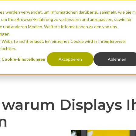
es werden verwendet, um Informationen darüber zu sammeln, wie Sie m
Favoriten
(0)
, um Ihre Browser-Erfahrung zu verbessern und anzupassen, sowie für
 und anderen Medien. Weitere Informationen zu den von uns
ngen.
ume
Datenanalyse und Zählsysteme
Unterne
Website nicht erfasst. Ein einzelnes Cookie wird in Ihrem Browser
 möchten.
Cookie-Einstellungen
Akzeptieren
Ablehnen
ews
News
5 Gründe, warum Displays Ihre Stadt bereicher
unden
bilität
irtschaftlichen Auswirkungen
Urbane Räume
-DISPLAY
& Raumzuweisung
una schützen
Naturräume
board (Eco-Counter Index)
s
ng in der Natur
Aktuelles aus dem Eco-Cou
FAQ
 warum Displays I
n