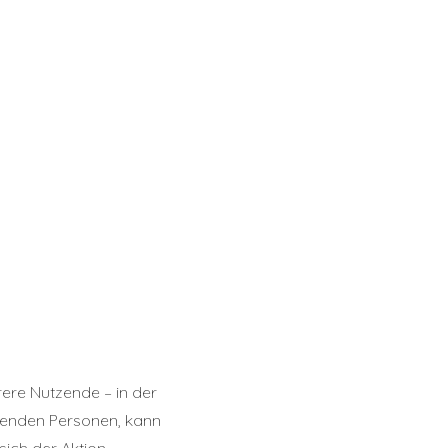
rere Nutzende – in der
renden Personen, kann
ich der Aktion