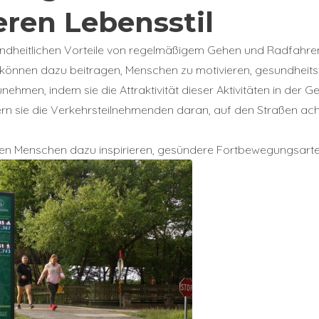
ren Lebensstil
Annuler
Annuler
Annuler
Retour
Retour
Retour
Enlever de ma liste
Enlever de ma liste
Enlever de ma liste
Voir ma liste
Voir ma liste
Voir ma liste
ndheitlichen Vorteile von regelmäßigem Gehen und Radfahre
s können dazu beitragen, Menschen zu motivieren, gesundheit
ehmen, indem sie die Attraktivität dieser Aktivitäten in der 
n sie die Verkehrsteilnehmenden daran, auf den Straßen ac
en Menschen dazu inspirieren, gesündere Fortbewegungsarte