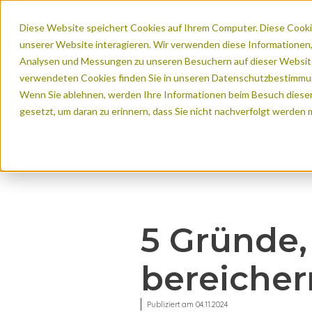
Diese Website speichert Cookies auf Ihrem Computer. Diese Cooki
unserer Website interagieren. Wir verwenden diese Informationen
Analysen und Messungen zu unseren Besuchern auf dieser Website
verwendeten Cookies finden Sie in unseren Datenschutzbestimmu
Urbane Räume
Naturrä
Wenn Sie ablehnen, werden Ihre Informationen beim Besuch dieser 
gesetzt, um daran zu erinnern, dass Sie nicht nachverfolgt werden
Willkommen
Ressourcen & N
Referenzen von K
Nachhaltige Mo
Messung der w
Weltkarte der Eco
Madal Split 
Flora und Fa
Radverkehrs-Dash
Wettereinflus
Besucherlenku
Vision Zero
5 Gründe,
bereicher
Publiziert am 04.11.2024